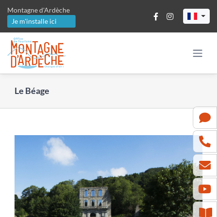
Passer
Montagne d'Ardèche
au
Je m'installe ici
contenu
Le Béage