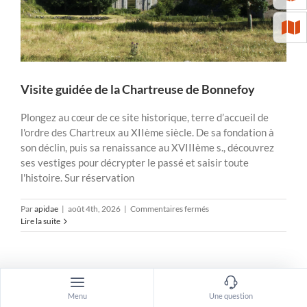
Visite guidée de la Chartreuse de Bonnefoy
Plongez au cœur de ce site historique, terre d’accueil de
l'ordre des Chartreux au XIIème siècle. De sa fondation à
son déclin, puis sa renaissance au XVIIIème s., découvrez
ses vestiges pour décrypter le passé et saisir toute
l'histoire. Sur réservation
sur
Par
apidae
|
août 4th, 2026
|
Commentaires fermés
Visite
Lire la suite
guidée
de
la
Chartreuse
de
Bonnefoy
Menu
Une question