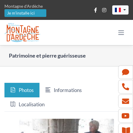
Passer
Montagne d'Ardèche
au
Je m'installe ici
contenu
Patrimoine et pierre guérisseuse
Photos
Informations
Localisation