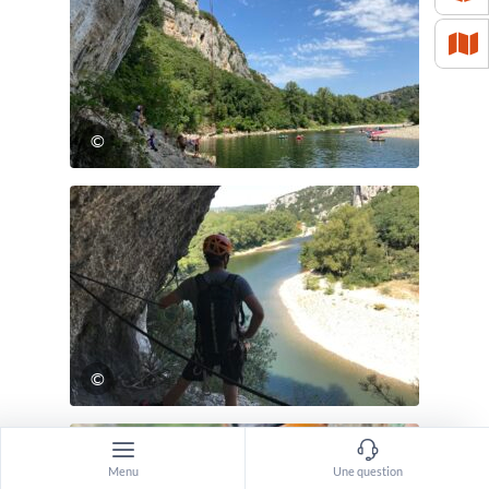
©
©
Menu
Une question