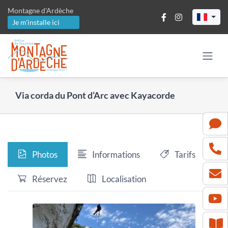
Passer
Montagne d'Ardèche
au
Je m'installe ici
contenu
Via corda du Pont d’Arc avec Kayacorde
Photos
Informations
Tarifs
Réservez
Localisation