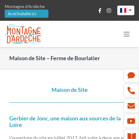
Passer
Montagne d'Ardèche
au
Je m'installe ici
contenu
Maison de Site – Ferme de Bourlatier
Maison de Site
Gerbier de Jonc, une maison aux sources de la
Loire
L’ouverture du site en juillet 2017, fait suite à deux ans et