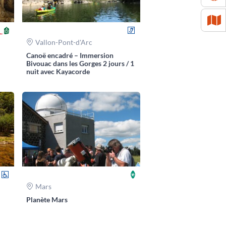
Vallon-Pont-d'Arc
Canoë encadré – Immersion
Bivouac dans les Gorges 2 jours / 1
nuit avec Kayacorde
Mars
Planète Mars
Leaflet
| ©
OpenStreetMap
contributors