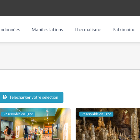
ndonnées
Manifestations
Thermalisme
Patrimoine
+
Télécharger votre sélection
−
Réservable en ligne
Réservable en ligne