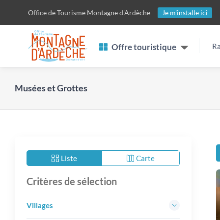
Passer
Office de Tourisme
Montagne d'Ardèche
Je m'installe ici
au
contenu
Offre touristique
Ra
Musées et Grottes
Liste
Carte
Critères de sélection
Villages