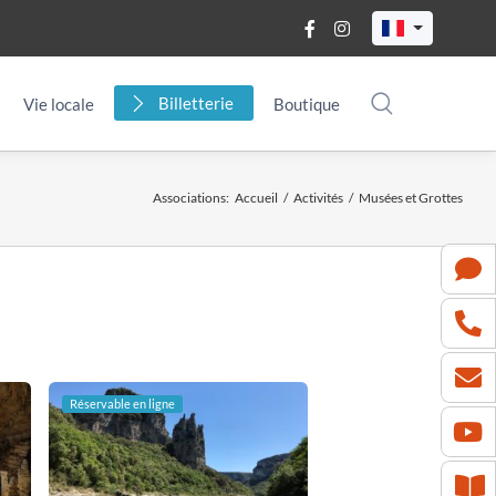
Billetterie
Vie locale
Boutique
Associations
:
Accueil
/
Activités
/
Musées et Grottes
Réservable en ligne