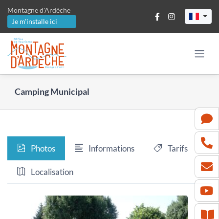
Passer
Montagne d'Ardèche
au
Je m'installe ici
contenu
Camping Municipal
Photos
Informations
Tarifs
Localisation