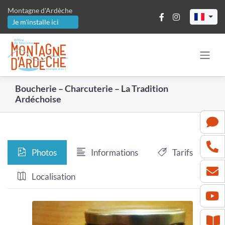
Passer
Montagne d'Ardèche
au
Je m'installe ici
contenu
Boucherie – Charcuterie – La Tradition
Ardéchoise
Photos
Informations
Tarifs
Localisation