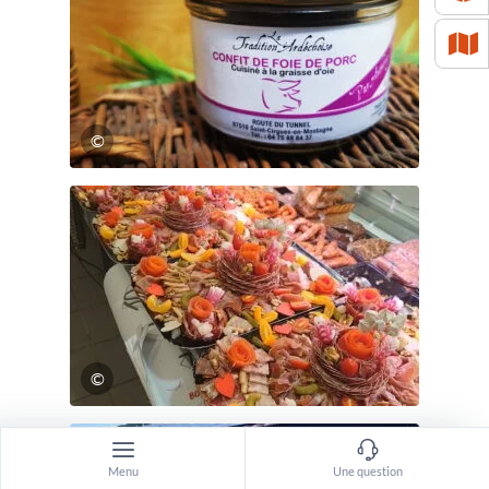
©
©
Menu
Une question