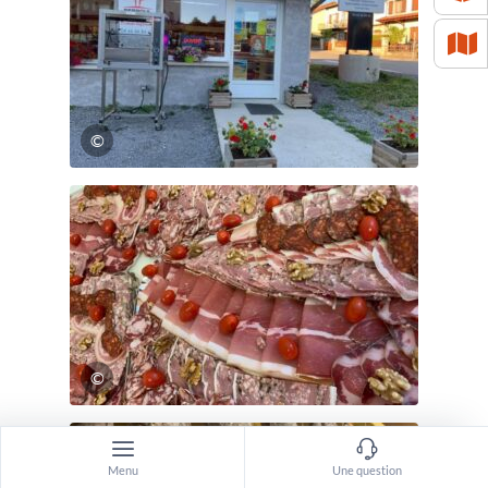
©
©
Menu
Une question