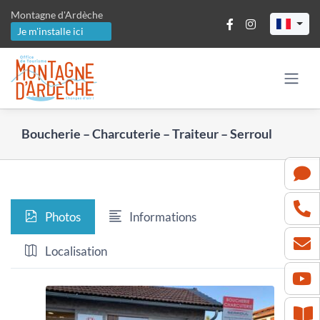
Passer
Montagne d'Ardèche
au
Je m'installe ici
contenu
Boucherie – Charcuterie – Traiteur – Serroul
Photos
Informations
Localisation