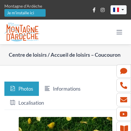
Passer
Montagne d'Ardèche
au
Je m'installe ici
contenu
Centre de loisirs / Accueil de loisirs – Coucouron
Photos
Informations
Localisation