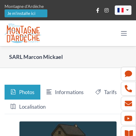
Passer
Montagne d'Ardèche
au
Je m'installe ici
contenu
SARL Marcon Mickael
Photos
Informations
Tarifs
Localisation