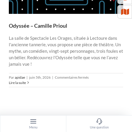
Odyssée – Camille Prioul
La salle de Spectacle Les Orages, située à Lectoure dans
l'ancienne tannerie, vous propose une pièce de théâtre. Un
mythe, un comédien, vingt-sept personnages, trois foules et
un bélier. Redécouvrez l’Odyssée telle que vous ne l’avez
jamais vue !
sur
Par
apidae
|
juin 5th, 2026
|
Commentaires fermés
Odyssée
Lire la suite
–
Camille
Prioul
Menu
Une question