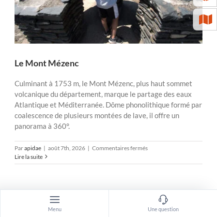
Le Mont Mézenc
Culminant à 1753 m, le Mont Mézenc, plus haut sommet
volcanique du département, marque le partage des eaux
Atlantique et Méditerranée. Dôme phonolithique formé par
coalescence de plusieurs montées de lave, il offre un
panorama à 360°.
sur
Par
apidae
|
août 7th, 2026
|
Commentaires fermés
Le
Lire la suite
Mont
Mézenc
Menu
Une question