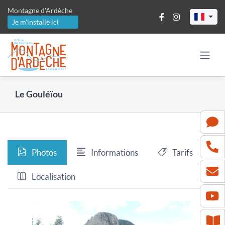
Passer
Montagne d'Ardèche
au
Je m'installe ici
contenu
Le Gouléïou
Photos
Informations
Tarifs
Localisation