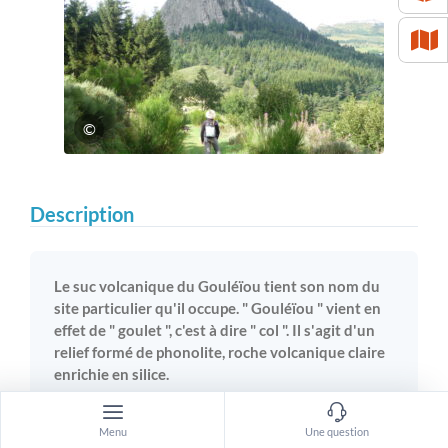
©
Description
Le suc volcanique du Gouléïou tient son nom du
site particulier qu'il occupe. " Gouléïou " vient en
effet de " goulet ", c'est à dire " col ". Il s'agit d'un
relief formé de phonolite, roche volcanique claire
enrichie en silice.
Menu
Une question
La lave émise à une température de 700 à 800°C était trop