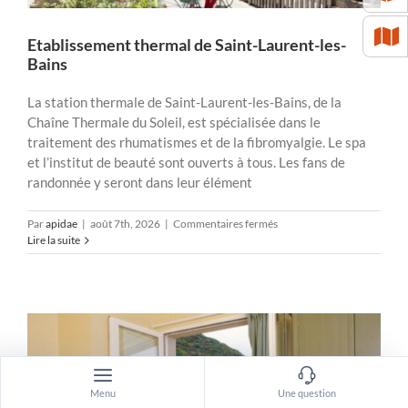
Etablissement thermal de Saint-Laurent-les-
Bains
La station thermale de Saint-Laurent-les-Bains, de la
Chaîne Thermale du Soleil, est spécialisée dans le
traitement des rhumatismes et de la fibromyalgie. Le spa
et l’institut de beauté sont ouverts à tous. Les fans de
randonnée y seront dans leur élément
sur
Par
apidae
|
août 7th, 2026
|
Commentaires fermés
Etablissement
Lire la suite
thermal
de
Saint-
Laurent-
les-
Bains
Menu
Une question