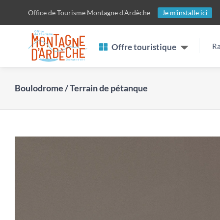
Passer
Office de Tourisme
Montagne d'Ardèche
Je m'installe ici
au
contenu
Offre touristique
Ra
Boulodrome / Terrain de pétanque