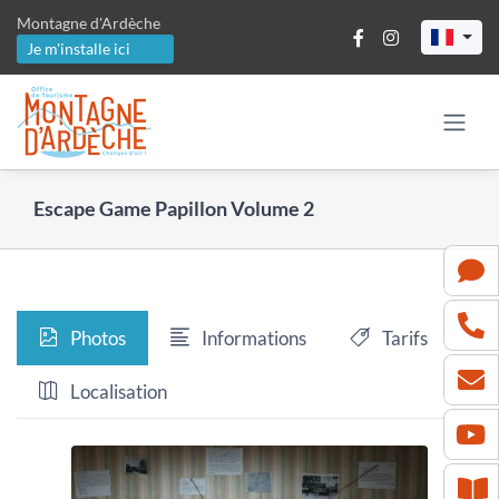
Passer
Montagne d'Ardèche
au
Je m'installe ici
contenu
Escape Game Papillon Volume 2
Photos
Informations
Tarifs
Localisation