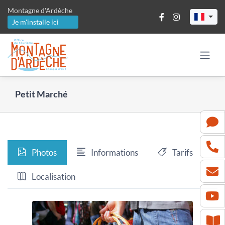
Passer
Montagne d'Ardèche
au
Je m'installe ici
contenu
Petit Marché
Photos
Informations
Tarifs
Localisation