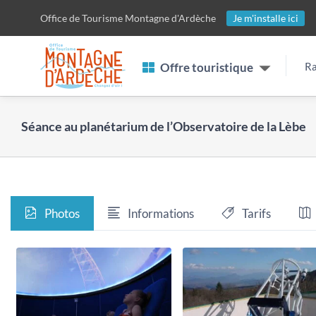
Passer
Office de Tourisme
Montagne d'Ardèche
Je m'installe ici
au
contenu
Offre touristique
Ra
Séance au planétarium de l’Observatoire de la Lèbe
Photos
Informations
Tarifs