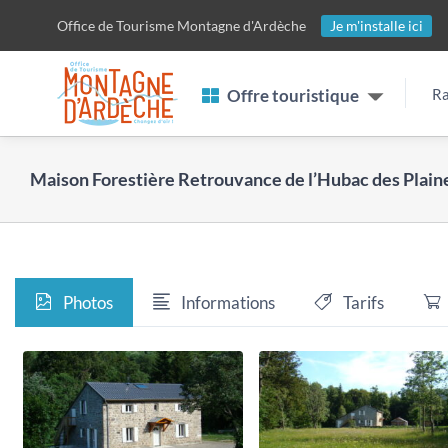
Passer
Office de Tourisme
Montagne d'Ardèche
Je m'installe ici
au
contenu
Offre touristique
Ra
Maison Forestière Retrouvance de l’Hubac des Plain
Photos
Informations
Tarifs