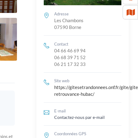
Adresse
Les Chambons
07590 Borne
Contact
04 66 46 69 94
06 68 39 71 52
06 21 17 32 33
Site web
https://gitesetrandonnees.onf.fr/gite/gite
retrouvance-hubac/
E-mail
Contactez-nous par e-mail
Coordonnées GPS
pins et