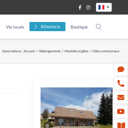
Billetterie
Vie locale
Boutique
Associations
:
Accueil
/
Hébergements
/
Meublés et gîtes
/
Gîtes communaux
©