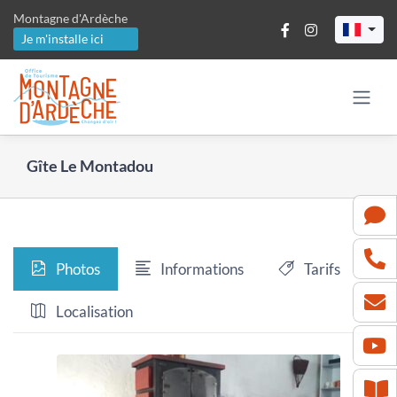
Passer
Montagne d'Ardèche
au
Je m'installe ici
contenu
Gîte Le Montadou
Photos
Informations
Tarifs
Localisation