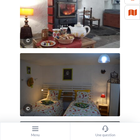
©
©
Menu
Une question