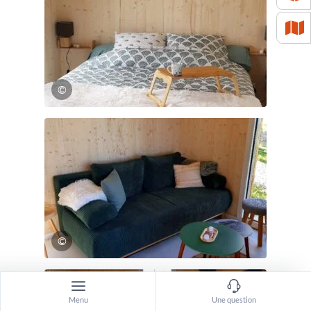
©
©
Menu
Une question