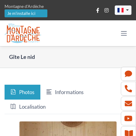
Passer
Montagne d'Ardèche
au
Je m'installe ici
contenu
Gîte Le nid
Photos
Informations
Localisation