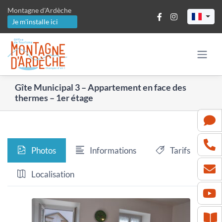
Passer
Montagne d'Ardèche
au
Je m'installe ici
contenu
Gîte Municipal 3 – Appartement en face des
thermes – 1er étage
Photos
Informations
Tarifs
Localisation