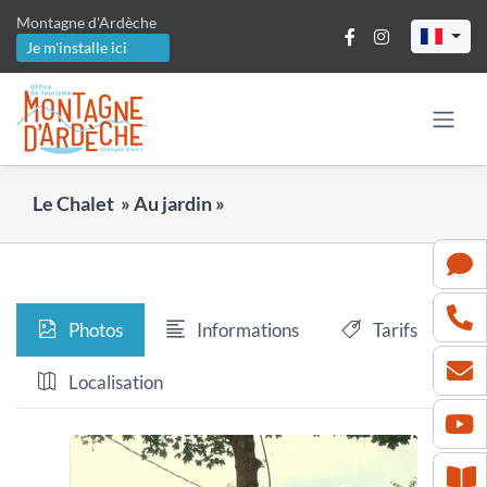
Passer
Montagne d'Ardèche
au
Je m'installe ici
contenu
Le Chalet » Au jardin »
Photos
Informations
Tarifs
Localisation