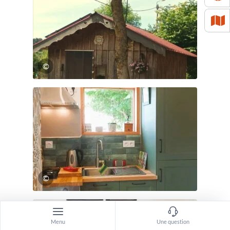
©
©
Menu
Une question