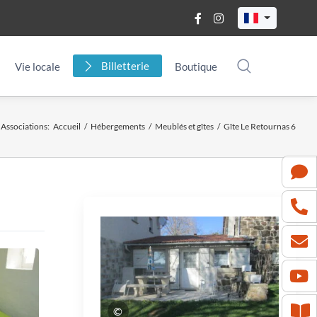
Billetterie
Vie locale
Boutique
Associations
:
Accueil
/
Hébergements
/
Meublés et gîtes
/
Gîte Le Retournas 6
©