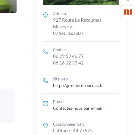
Adresse
927 Route Le Retournas
Mezeyrac
07660 Issanlas
Contact
06 29 59 46 77
06 16 12 33 42
Site web
http://gitesleretournas.fr
E-mail
Contactez-nous par e-mail
Coordonnées GPS
Latitude : 44.77575