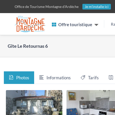
Passer
Office de Tourisme
Montagne d'Ardèche
Je m'installe ici
au
contenu
Offre touristique
Ra
Gîte Le Retournas 6
Photos
Informations
Tarifs