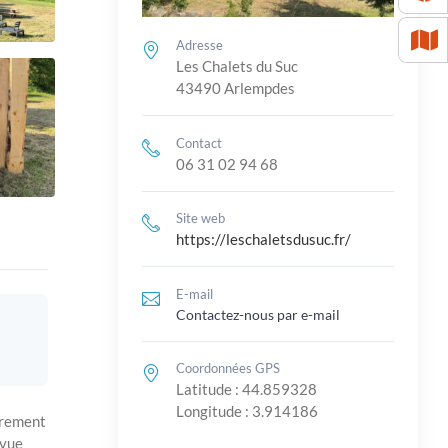
Adresse
Les Chalets du Suc
43490 Arlempdes
Contact
06 31 02 94 68
Site web
https://leschaletsdusuc.fr/
E-mail
Contactez-nous par e-mail
Coordonnées GPS
Latitude : 44.859328
Longitude : 3.914186
èrement
 vue