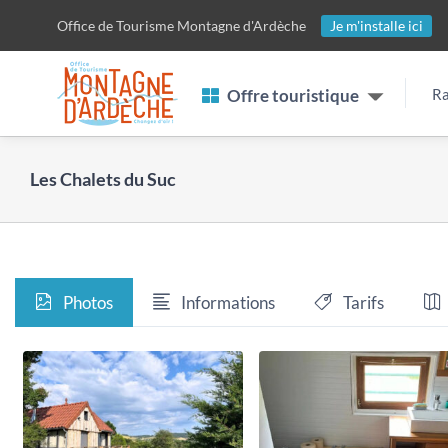
Passer
Office de Tourisme
Montagne d'Ardèche
Je m'installe ici
au
contenu
Offre touristique
Ra
Les Chalets du Suc
Photos
Informations
Tarifs