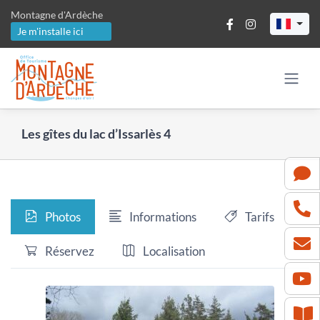
Passer
Montagne d'Ardèche
au
Je m'installe ici
contenu
Les gîtes du lac d’Issarlès 4
Photos
Informations
Tarifs
Réservez
Localisation