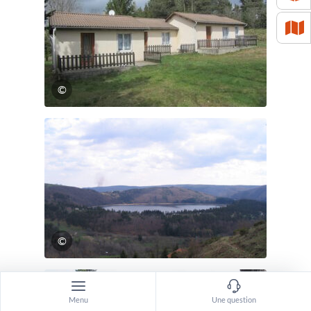
©
©
Menu
Une question