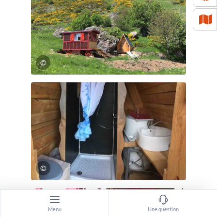
©
©
Menu
Une question