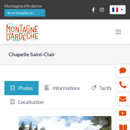
Passer
Montagne d'Ardèche
au
Je m'installe ici
contenu
Chapelle Saint-Clair
Photos
Informations
Tarifs
Localisation