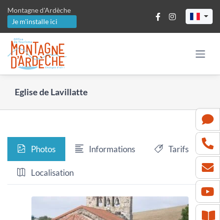
Passer
Montagne d'Ardèche
au
Je m'installe ici
contenu
Eglise de Lavillatte
Photos
Informations
Tarifs
Localisation