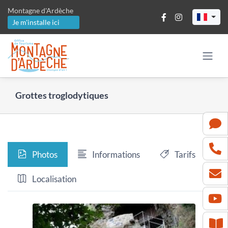
Passer
Montagne d'Ardèche
au
Je m'installe ici
contenu
Grottes troglodytiques
Photos
Informations
Tarifs
Localisation