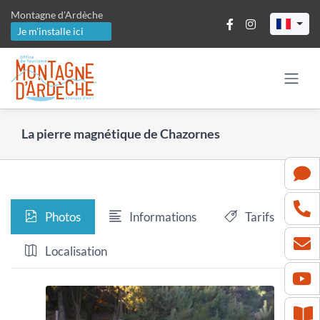
Passer
Montagne d'Ardèche
au
Je m'installe ici
contenu
La pierre magnétique de Chazornes
Photos
Informations
Tarifs
Localisation