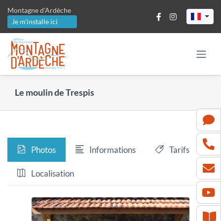
Passer
Montagne d'Ardèche
au
Je m'installe ici
contenu
Le moulin de Trespis
Photos
Informations
Tarifs
Localisation