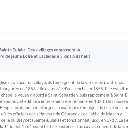
Sainte Eulalie. Deux villages composent la
d de jeune Loire et Usclades à 3 kms plus haut
ise et au bout du village, ils témoignent de la vie rurale d’autrefois.
Inaugurée en 1853, elle est dotée d’une cloche en 1855. Elle est situ
e chapelle vouée d’abord à Saint-Sébastien, puis rapidement à Saint-B
énanque. Cet édifice a entièrement été remanié en 1824. Des nouve
 Béage, un alignement d’orgues basaltiques témoigne du tracé de l’an
des où les officiers des seigneurs de Géorand et de l’abbé de Mazan y
c celle du Bleynet (Sainte-Eulalie) et fonctionnait jusqu’en 1789. La 
u 11 juillet 1761 est attesté l’existence d’un cayrat couvert de lauze