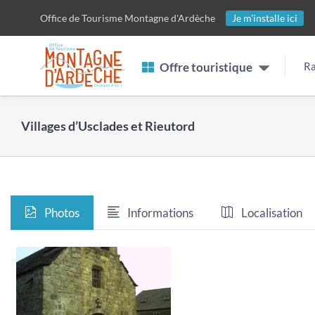
Passer
Office de Tourisme
Montagne d'Ardèche
Je m'installe ici
au
contenu
Offre touristique
Ra
Villages d’Usclades et Rieutord
Photos
Informations
Localisation