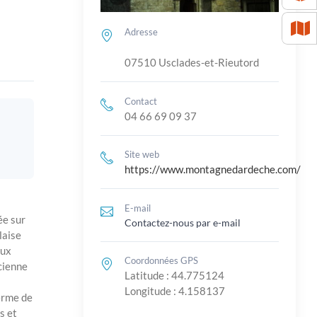
Adresse
07510 Usclades-et-Rieutord
Contact
04 66 69 09 37
Site web
https://www.montagnedardeche.com/
E-mail
ée sur
Contactez-nous par e-mail
laise
aux
Coordonnées GPS
cienne
Latitude : 44.775124
Longitude : 4.158137
Ferme de
s et