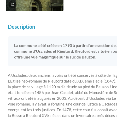
©
Description
La commune a été créée en 1790 à partir d'une section de 
commune d'Usclades et Rieutord. Rieutord est situé en bor
offre une vue magnifique sur le suc de Bauzon.
A Usclades, deux anciens lavoirs ont été conservés à côté de l’Egl
L’Eglise néo-romane de Rieutord date du XIX ème siècle (1847). 
la place de ce village à 1120 m d’altitude au pied du Bauzon. Un
était fondée en 1486 par Jean Casalet, abbé du Monastère de S
vitraux ont été inaugurés en 2003. Au départ d’ Usclades via Le
voie romaine. Il y avait, à l’origine, une cour de justice à Uscla
exerçaient les trois justices. En 1478, cette cour fusionnait ave
la Besse à Rieutord XVè siècle : dans un inventaire après décès d