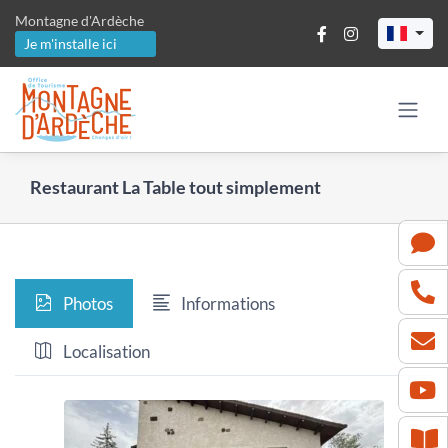
Passer
Montagne d'Ardèche
au
Je m'installe ici
contenu
Restaurant La Table tout simplement
Photos
Informations
Localisation