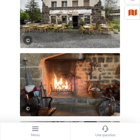
©
©
Menu
Une question