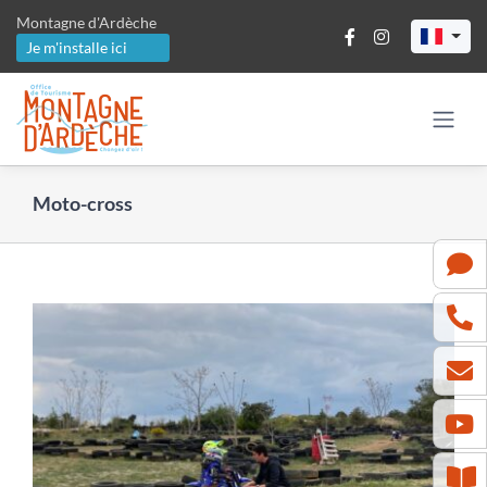
Passer
Montagne d'Ardèche
au
Je m'installe ici
contenu
Moto-cross