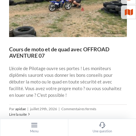
Cours de moto et de quad avec OFFROAD
AVENTURE 07
L'école de Pilotage ouvre ses portes ! Les moniteurs
diplômés sauront vous donner les bons conseils pour
débuter la moto ou le quad en toute sécurité et avec
facilité. Vous avez votre propre moto ? ou vous souhaitez
en louer une ? C'est possible !
sur
Par
apidae
|
juillet 29th, 2026
|
Commentaires fermés
Cours
Lire la suite
de
moto
et
Menu
Une question
de