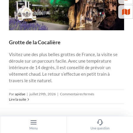
Grotte de la Cocalière
Visitez une des plus belles grottes de France, la visite se
déroule sur un parcours facile. Avec une température
intérieure de 14 degrés, il est conseillé de prévoir un
vêtement chaud. Le retour s’effectue en petit train à
travers le site naturel.
sur
Par
apidae
|
juillet 29th, 2026
|
Commentaires fermés
Grotte
Lire la suite
de
la
Cocalière
Menu
Une question