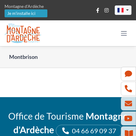
Passer
Montagne d'Ardèche
au
Je m'installe ici
contenu
Montbrison
Office de Tourisme
Montagne
d'Ardèche
04 66 69 09 37