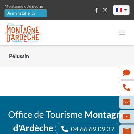
Passer
Montagne d'Ardèche
au
Je m'installe ici
contenu
Pélussin
Office de Tourisme
Montagne
d'Ardèche
04 66 69 09 37