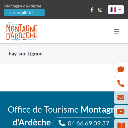
Passer
Montagne d'Ardèche
au
Je m'installe ici
contenu
Fay-sur-Lignon
Office de Tourisme
Montagne
d'Ardèche
04 66 69 09 37