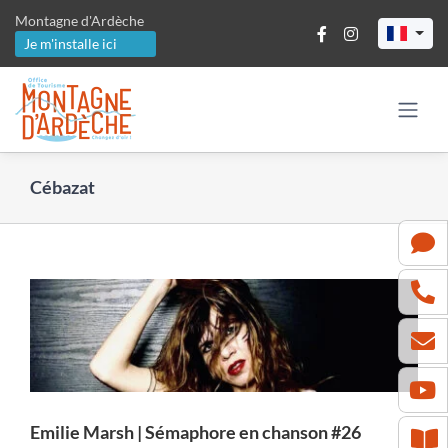
Passer
Montagne d'Ardèche
au
Je m'installe ici
contenu
Cébazat
Emilie Marsh | Sémaphore en chanson #26