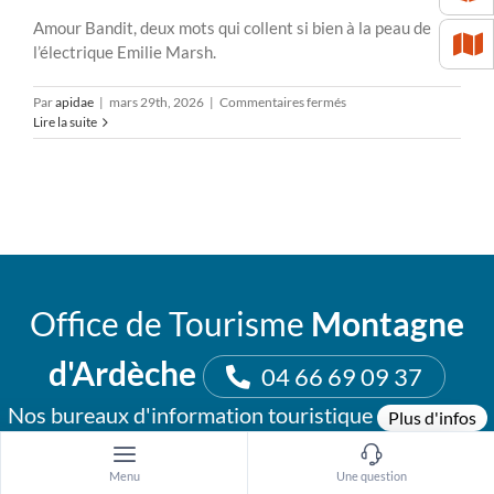
Amour Bandit, deux mots qui collent si bien à la peau de
l’électrique Emilie Marsh.
sur
Par
apidae
|
mars 29th, 2026
|
Commentaires fermés
Emilie
Lire la suite
Marsh
|
Sémaphore
en
chanson
#26
Office de Tourisme
Montagne
d'Ardèche
04 66 69 09 37
Nos bureaux d'information touristique
Plus d'infos
Menu
Une question