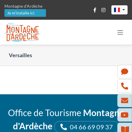
Passer
Montagne d'Ardèche
au
Je m'installe ici
contenu
Versailles
Office de Tourisme
Montagne
d'Ardèche
04 66 69 09 37