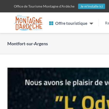
Passer
Office de Tourisme
Montagne d'Ardèche
Je m'installe ici
au
contenu
Offre touristique
Ra
Montfort-sur-Argens