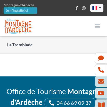
Passer
Montagne d'Ardèche
au
Je m'installe ici
contenu
La Tremblade
Office de Tourisme
Montagne
d'Ardèche
04 66 69 09 37