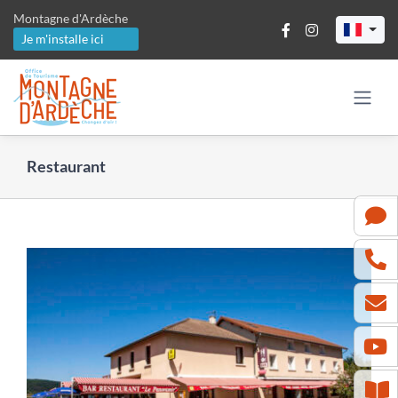
Passer
Montagne d'Ardèche
au
Je m'installe ici
contenu
Restaurant