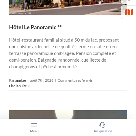
Hôtel Le Panoramic **
Hôtel-restaurant familial situé à 50 m du lac, proposant
une cuisine ardéchoise de qualité, servie en salle ou en
terrasse panoramique ombragée. Pension complète et
demi-pension. Baignade, randonnée, cueillette de
champignons et pêche à proximité
sur
Par
apidae
|
août 7th, 2026
|
Commentaires fermés
Hôtel
Lire la suite
Le
Panoramic
**
Menu
Une question