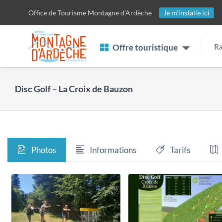
Passer
Office de Tourisme
Montagne d'Ardèche
Je m'installe ici
au
contenu
Offre touristique
Ra
Disc Golf – La Croix de Bauzon
Photos
Informations
Tarifs