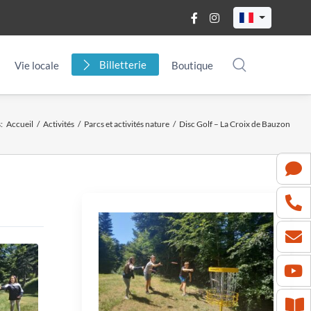
Billetterie
Vie locale
Boutique
s
:
Accueil
/
Activités
/
Parcs et activités nature
/
Disc Golf – La Croix de Bauzon