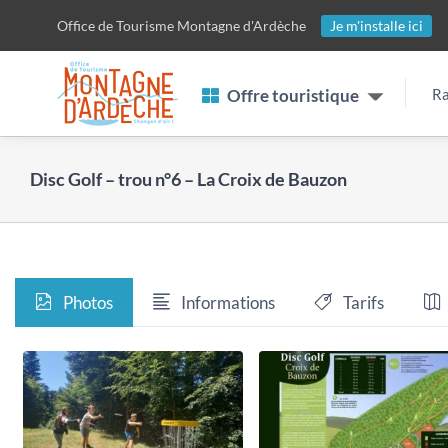
Passer
Office de Tourisme
Montagne d'Ardèche
Je m'installe ici
au
contenu
Offre touristique
Ra
Disc Golf – trou n°6 – La Croix de Bauzon
Photos
Informations
Tarifs