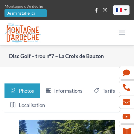
Passer
Montagne d'Ardèche
au
Je m'installe ici
contenu
Disc Golf – trou n°7 – La Croix de Bauzon
Photos
Informations
Tarifs
Localisation