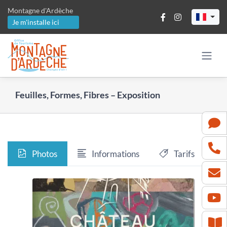
Passer
Montagne d'Ardèche
au
Je m'installe ici
contenu
Feuilles, Formes, Fibres – Exposition
Photos
Informations
Tarifs