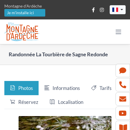
Passer
Montagne d'Ardèche
au
Je m'installe ici
contenu
Randonnée La Tourbière de Sagne Redonde
Photos
Informations
Tarifs
Réservez
Localisation